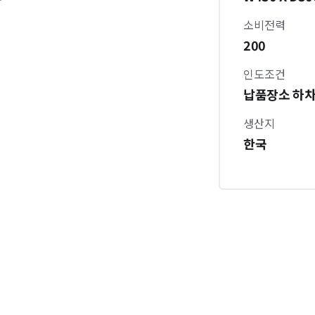
소비전력
200
인도조건
납품장소 하
생산지
한국