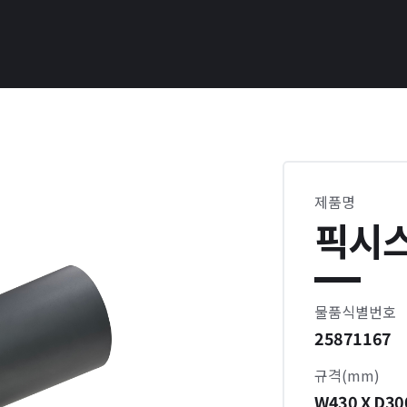
제품명
픽시스
물품식별번호
25871167
규격(mm)
W430 X D30