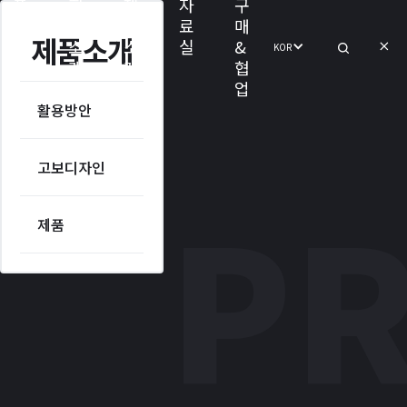
포
회
제
자
구
트
사
품
료
매
제품소개
폴
소
소
실
&
KOR
리
개
개
협
오
업
포트폴리오
회사소개
활용방안
투사시뮬레이션
활용방안
보도자료
고보디자인
자료실
고보디자인
P
각종인증및수상
제품
제품
오시는길