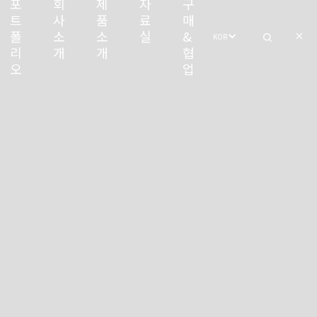
포
회
제
자
구
트
사
품
료
매
폴
소
소
실
&
KOR
리
개
개
협
오
업
포트폴리오
회사소개
활용방안
투사시뮬레이션
보도자료
고보디자인
자료실
각종인증및수상
제품
오시는길